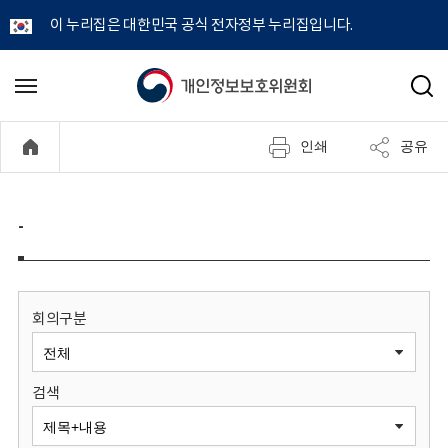
이 누리집은 대한민국 공식 전자정부 누리집입니다.
개
메
검
뉴
색
인
열
인쇄
공유
기
정
보
-
보
호
회의구분
위
검색
원