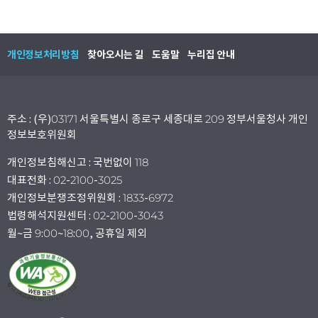
개인정보처리방침
찾아오시는 길
도움말
누리집 안내
주소 : (우)03171 서울특별시 종로구 세종대로 209 정부서울청사 개인
정보보호위원회
개인정보침해신고 : 국번없이 118
대표전화 : 02-2100-3025
개인정보분쟁조정위원회 : 1833-6972
법령해석지원센터 : 02-2100-3043
월~금 9:00~18:00, 공휴일 제외