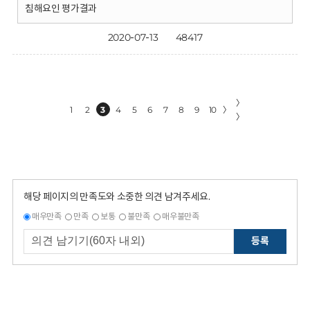
침해요인 평가결과
2020-07-13
48417
〉
1
2
3
4
5
6
7
8
9
10
〉
〉
해당 페이지의 만족도와 소중한 의견 남겨주세요.
매우만족
만족
보통
불만족
매우불만족
등록