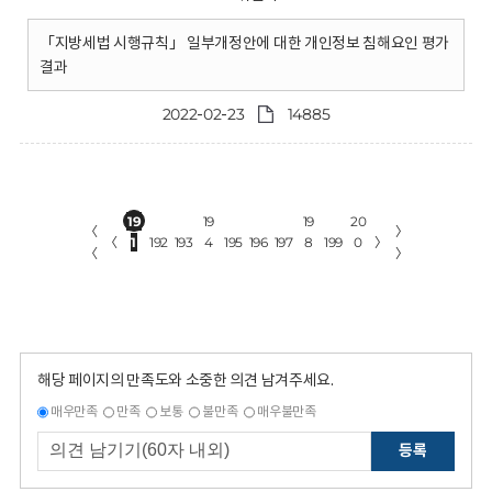
「지방세법 시행규칙」 일부개정안에 대한 개인정보 침해요인 평가
결과
2022-02-23
14885
19
19
19
20
〈
〉
〈
1
192
193
4
195
196
197
8
199
0
〉
〈
〉
해당 페이지의 만족도와 소중한 의견 남겨주세요.
매우만족
만족
보통
불만족
매우불만족
등록