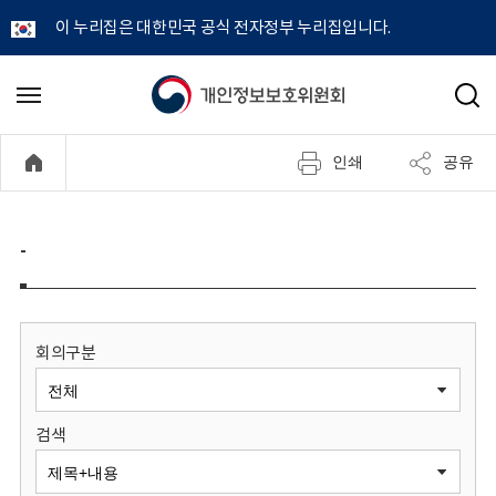
이 누리집은 대한민국 공식 전자정부 누리집입니다.
개
메
검
뉴
색
인
열
인쇄
공유
기
정
보
-
보
호
회의구분
위
검색
원