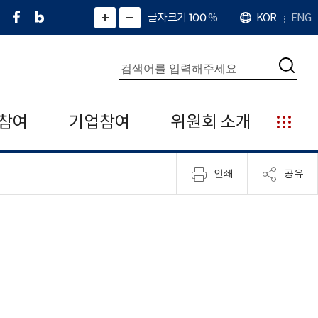
페
네
X
확
글자크기 100
%
KOR
ENG
언
화
화
이
이
(
대
어
면
면
스
버
트
수
확
축
북
블
위
대
통
소
치
검
로
터
합
색
그
)
검
색
참여
기업참여
위원회 소개
누
리
집
인쇄
공유
안
내