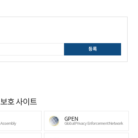
등록
보호 사이트
GPEN
y Assembly
Global Privacy Enforcement Network