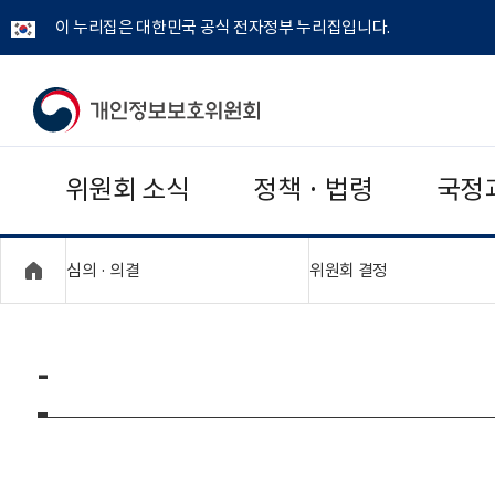
이 누리집은 대한민국 공식 전자정부 누리집입니다.
개
인
위원회 소식
정책 · 법령
국정
정
보
"접기,펼치기"
"접기,펼치기"
심의 · 의결
위원회 결정
보
호
-
위
원