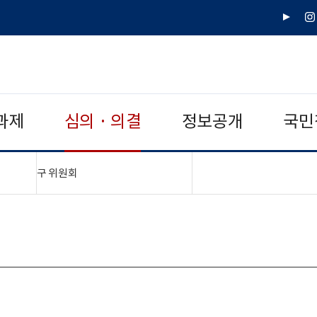
유
인
튜
스
브
타
그
램
과제
심의 · 의결
정보공개
국민
"접기,펼치기"
구 위원회