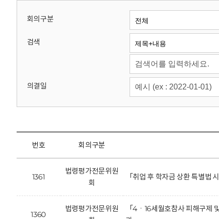
회
회의구분
검색
의결일
번호
회의구분
법령평가전문위원
1361
「취업 후 학자금 상환 특별법
회
법령평가전문위원
「4ㆍ16세월호참사 피해구제 및
1360