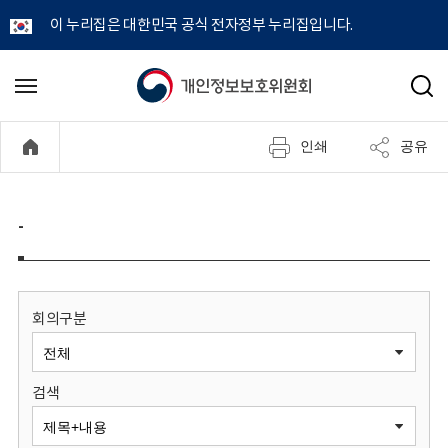
이 누리집은 대한민국 공식 전자정부 누리집입니다.
개
메
검
뉴
색
인
열
인쇄
공유
기
정
보
-
보
호
회의구분
위
검색
원