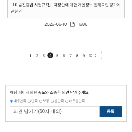
「미술진흥법 시행규칙」 제정안에 대한 개인정보 침해요인 평가에
관한 건
2026-06-10
1686
〉
1
2
3
4
5
6
7
8
9
10
〉
〉
해당 페이지의 만족도와 소중한 의견 남겨주세요.
매우만족
만족
보통
불만족
매우불만족
등록