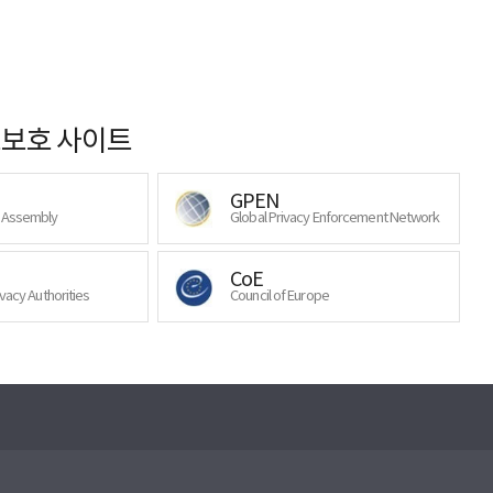
보호 사이트
GPEN
y Assembly
Global Privacy Enforcement Network
CoE
ivacy Authorities
Council of Europe