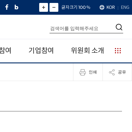
페
네
X
확
글자크기 100
%
KOR
ENG
언
화
화
이
이
(
대
어
면
면
스
버
트
수
확
축
북
블
위
대
통
소
치
검
로
터
합
색
그
)
검
색
참여
기업참여
위원회 소개
누
리
집
인쇄
공유
안
내