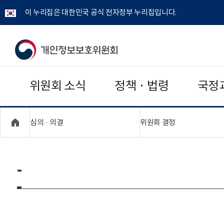
이 누리집은 대한민국 공식 전자정부 누리집입니다.
개
인
위원회 소식
정책 · 법령
국정
정
보
"접기,펼치기"
"접기,펼치기"
심의 · 의결
위원회 결정
보
호
-
위
원