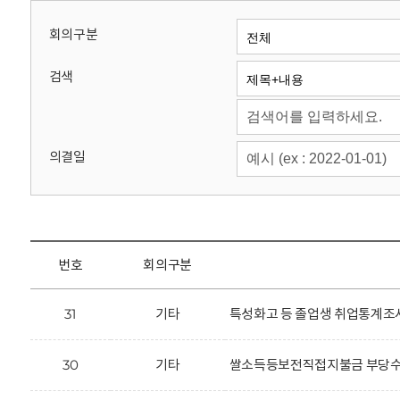
회
회의구분
검색
의결일
번호
회의구분
31
기타
특성화고 등 졸업생 취업통계조사
30
기타
쌀소득등보전직접지불금 부당수령