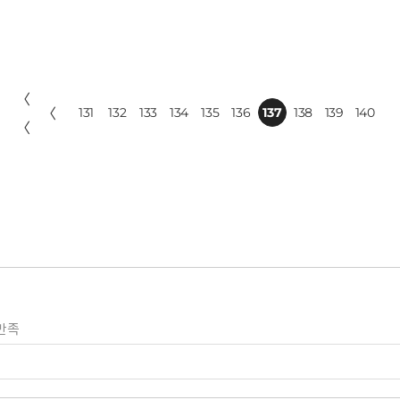
〈
〈
131
132
133
134
135
136
137
138
139
140
〈
만족