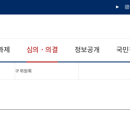
유
인
튜
스
브
타
그
램
과제
심의 · 의결
정보공개
국민
"접기,펼치기"
구 위원회