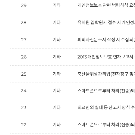
29
기타
개인정보보호 관련 법령해석 요
28
기타
유치원 입학원서 접수 시 개인정
27
기타
피의자신문조서 작성 시 수집되
26
기타
2013 개인정보보호 연차보고서 
25
기타
축산물위생관리법(전자창구 및 전
24
기타
스마트폰으로부터 처리(전송)되
23
기타
의료인의 실태 등 신고서 양식 
22
기타
스마트폰으로부터 처리(전송)되