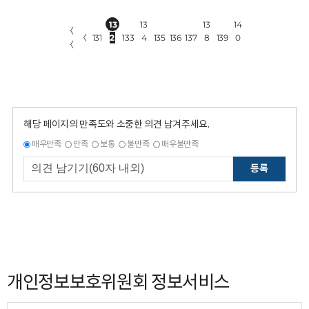
13
13
13
14
〈
〈
131
2
133
4
135
136
137
8
139
0
〈
해당 페이지의 만족도와 소중한 의견 남겨주세요.
매우만족
만족
보통
불만족
매우불만족
등록
개인정보보호위원회 정보서비스