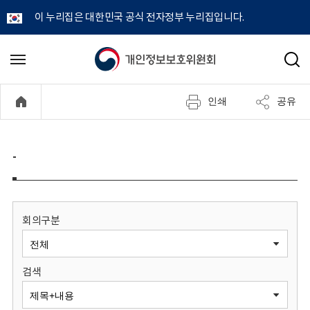
이 누리집은 대한민국 공식 전자정부 누리집입니다.
개
메
검
뉴
색
인
열
인쇄
공유
기
정
보
-
보
호
회의구분
위
검색
원