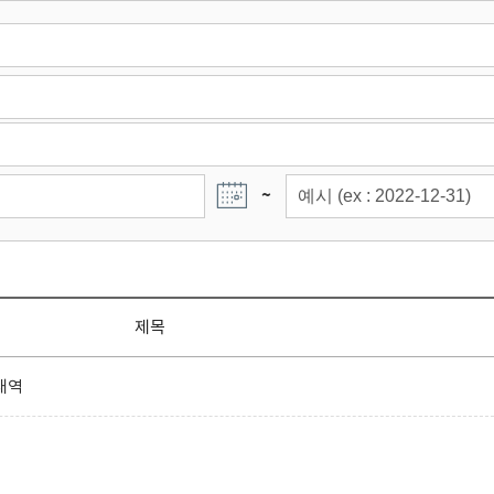
~
제목
내역