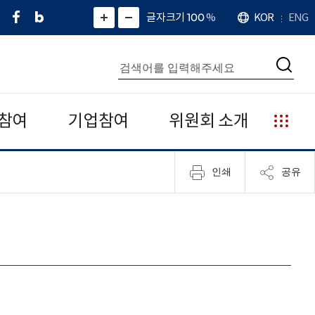
페
네
X
확
글자크기 100
%
KOR
ENG
언
화
화
이
이
(
대
어
면
면
스
버
트
수
확
축
북
블
위
대
통
소
치
검
로
터
합
색
그
)
검
색
참여
기업참여
위원회 소개
누
리
집
인쇄
공유
안
내