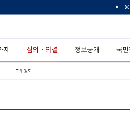
유
인
튜
스
브
타
그
램
과제
심의 · 의결
정보공개
국민
"접기,펼치기"
구 위원회