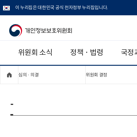
이 누리집은 대한민국 공식 전자정부 누리집입니다.
개
인
위원회 소식
정책 · 법령
국정
정
보
"접기,펼치기"
"접기,펼치기"
심의 · 의결
위원회 결정
보
호
-
위
원