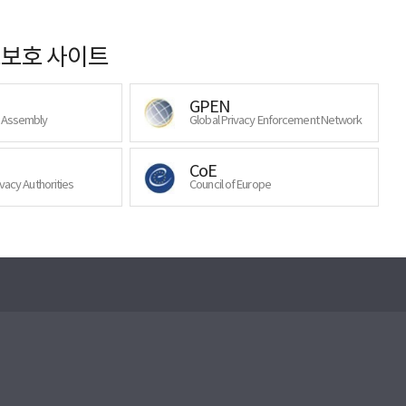
보호 사이트
GPEN
y Assembly
Global Privacy Enforcement Network
CoE
ivacy Authorities
Council of Europe