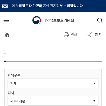
이 누리집은 대한민국 공식 전자정부 누리집입니다.
개
메
검
뉴
색
인
열
인쇄
공유
기
정
보
-
보
호
회의구분
위
검색
원