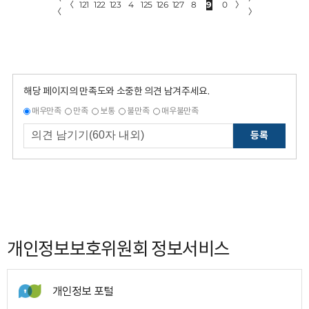
〈
121
122
123
4
125
126
127
8
9
0
〉
〈
〉
해당 페이지의 만족도와 소중한 의견 남겨주세요.
매우만족
만족
보통
불만족
매우불만족
등록
개인정보보호위원회 정보서비스
개인정보 포털