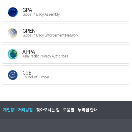
GPA
Global Privacy Assembly
GPEN
Global Privacy Enforcement Network
APPA
Asia Pacific Privacy Authorities
CoE
Council of Europe
개인정보처리방침
찾아오시는 길
도움말
누리집 안내