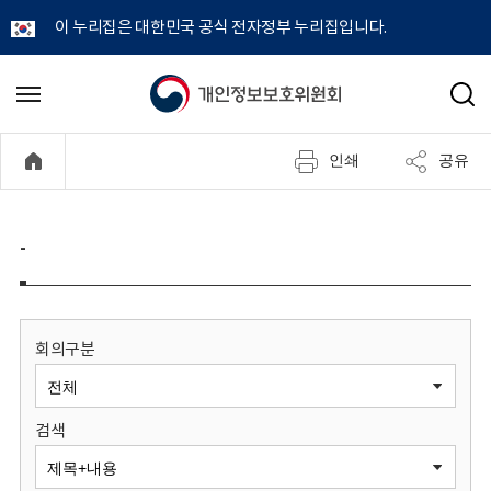
이 누리집은 대한민국 공식 전자정부 누리집입니다.
개
메
검
뉴
색
인
열
인쇄
공유
기
정
보
-
보
호
회의구분
위
검색
원