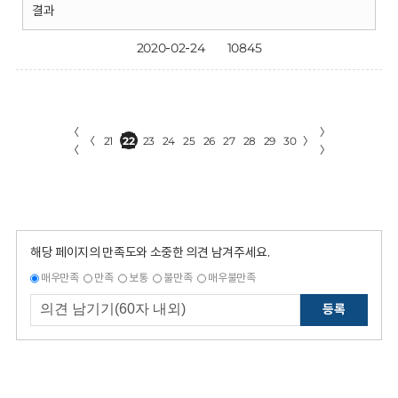
결과
2020-02-24
10845
〈
〉
〈
21
22
23
24
25
26
27
28
29
30
〉
〈
〉
해당 페이지의 만족도와 소중한 의견 남겨주세요.
매우만족
만족
보통
불만족
매우불만족
등록