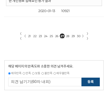
한 개인정보 침해요인 평가 결과
2020-01-13
10921
〈
〉
〈
21
22
23
24
25
26
27
28
29
30
〉
〈
〉
해당 페이지의 만족도와 소중한 의견 남겨주세요.
매우만족
만족
보통
불만족
매우불만족
등록