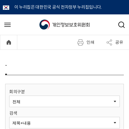
이 누리집은 대한민국 공식 전자정부 누리집입니다.
개
메
검
뉴
색
인
열
인쇄
공유
기
정
보
-
보
호
회의구분
위
검색
원