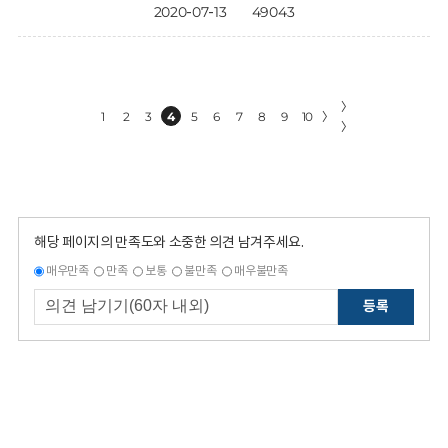
2020-07-13
49043
〉
1
2
3
4
5
6
7
8
9
10
〉
〉
해당 페이지의 만족도와 소중한 의견 남겨주세요.
매우만족
만족
보통
불만족
매우불만족
등록