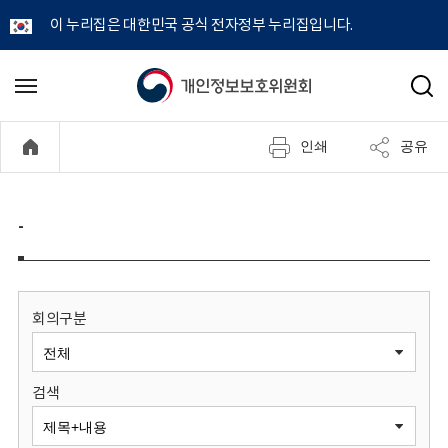
이 누리집은 대한민국 공식 전자정부 누리집입니다.
개
메
검
뉴
색
인
열
인쇄
공유
기
정
보
-
보
호
회의구분
위
검색
원