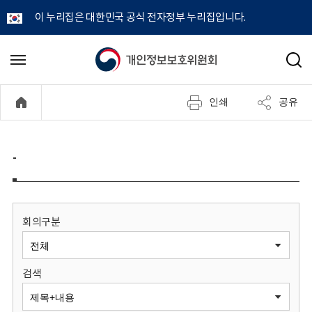
이 누리집은 대한민국 공식 전자정부 누리집입니다.
개
메
검
뉴
색
인
열
인쇄
공유
기
정
보
-
보
호
회의구분
위
검색
원