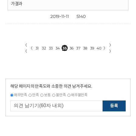
가결과
2019-11-11
5140
〈
〉
〈
31
32
33
34
35
36
37
38
39
40
〉
〈
〉
해당 페이지의 만족도와 소중한 의견 남겨주세요.
매우만족
만족
보통
불만족
매우불만족
등록