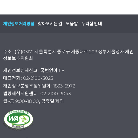
개인정보처리방침
찾아오시는 길
도움말
누리집 안내
주소 : (우)03171 서울특별시 종로구 세종대로 209 정부서울청사 개인
정보보호위원회
개인정보침해신고 : 국번없이 118
대표전화 : 02-2100-3025
개인정보분쟁조정위원회 : 1833-6972
법령해석지원센터 : 02-2100-3043
월~금 9:00~18:00, 공휴일 제외