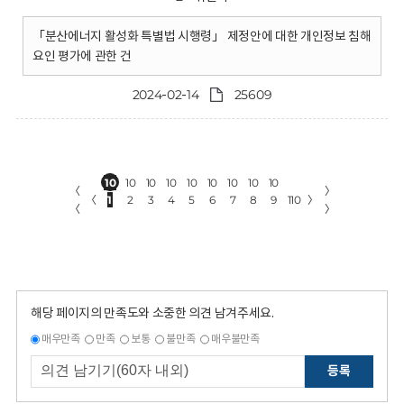
「분산에너지 활성화 특별법 시행령」 제정안에 대한 개인정보 침해
요인 평가에 관한 건
2024-02-14
25609
10
10
10
10
10
10
10
10
10
〈
〉
〈
1
2
3
4
5
6
7
8
9
110
〉
〈
〉
해당 페이지의 만족도와 소중한 의견 남겨주세요.
매우만족
만족
보통
불만족
매우불만족
등록