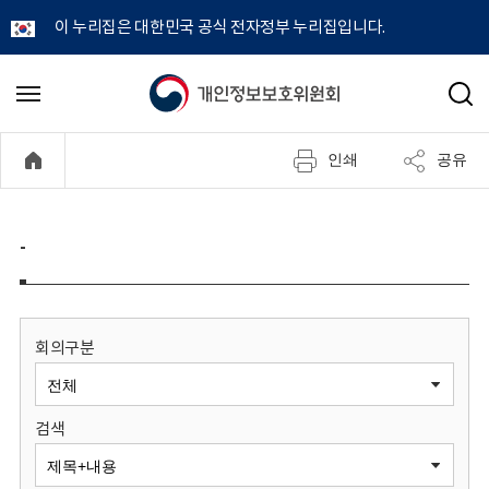
이 누리집은 대한민국 공식 전자정부 누리집입니다.
개
메
검
뉴
색
인
열
인쇄
공유
기
정
보
-
보
호
회의구분
위
검색
원