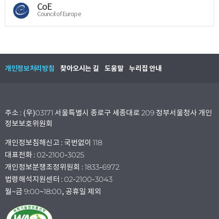
CoE
Council of Europe
개인정보처리방침
찾아오시는 길
도움말
누리집 안내
주소 : (우)03171 서울특별시 종로구 세종대로 209 정부서울청사 개인
정보보호위원회
개인정보침해신고 : 국번없이 118
대표전화 : 02-2100-3025
개인정보분쟁조정위원회 : 1833-6972
법령해석지원센터 : 02-2100-3043
월~금 9:00~18:00, 공휴일 제외