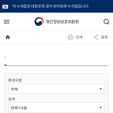
이 누리집은 대한민국 공식 전자정부 누리집입니다.
개
메
검
뉴
색
인
열
인쇄
공유
기
정
보
-
보
호
회의구분
위
검색
원