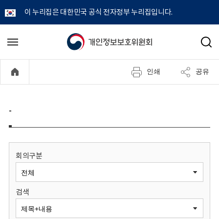
이 누리집은 대한민국 공식 전자정부 누리집입니다.
개
메
검
뉴
색
인
열
인쇄
공유
기
정
보
-
보
호
회의구분
위
검색
원