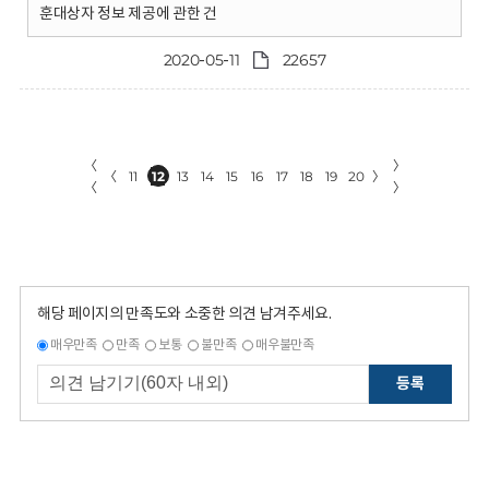
훈대상자 정보 제공에 관한 건
2020-05-11
22657
〈
〉
〈
11
12
13
14
15
16
17
18
19
20
〉
〈
〉
해당 페이지의 만족도와 소중한 의견 남겨주세요.
매우만족
만족
보통
불만족
매우불만족
등록