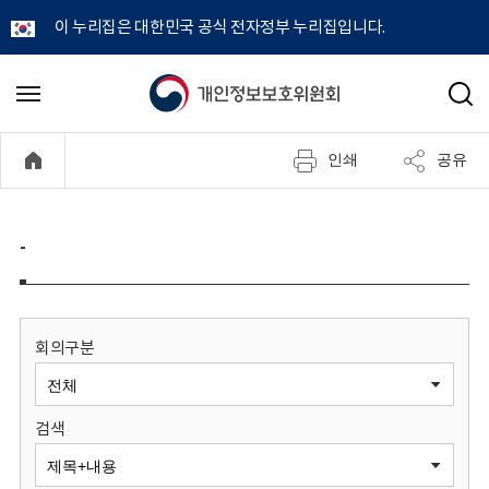
이 누리집은 대한민국 공식 전자정부 누리집입니다.
개
메
검
뉴
색
인
열
인쇄
공유
기
정
보
-
보
호
회의구분
위
검색
원