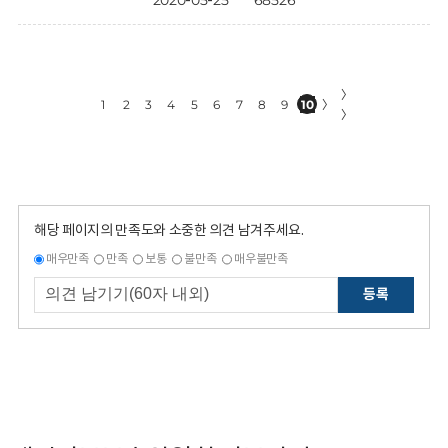
2020-05-25
68526
〉
1
2
3
4
5
6
7
8
9
10
〉
〉
해당 페이지의 만족도와 소중한 의견 남겨주세요.
매우만족
만족
보통
불만족
매우불만족
등록