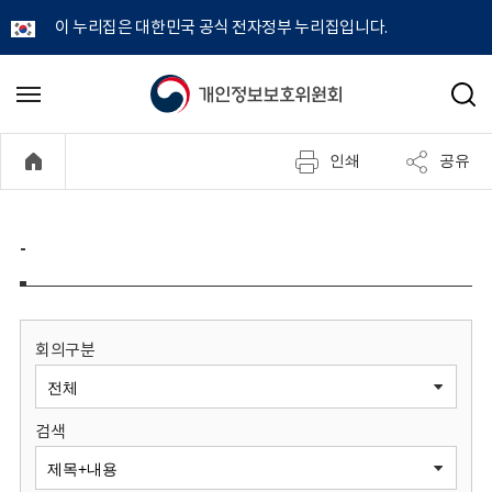
이 누리집은 대한민국 공식 전자정부 누리집입니다.
개
메
검
뉴
색
인
열
인쇄
공유
기
정
보
-
보
호
회의구분
위
검색
원