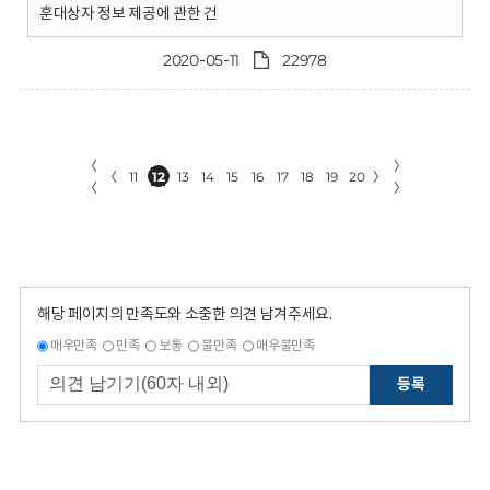
훈대상자 정보 제공에 관한 건
2020-05-11
22978
〈
〉
〈
11
12
13
14
15
16
17
18
19
20
〉
〈
〉
해당 페이지의 만족도와 소중한 의견 남겨주세요.
매우만족
만족
보통
불만족
매우불만족
등록