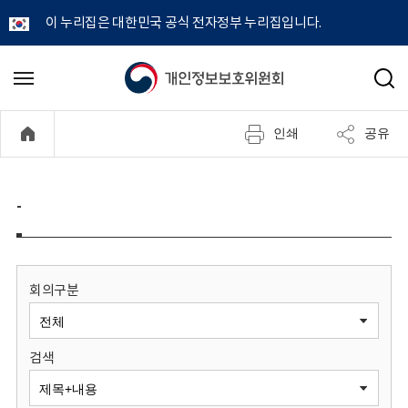
이 누리집은 대한민국 공식 전자정부 누리집입니다.
개
메
검
뉴
색
인
열
인쇄
공유
기
정
보
-
보
호
회의구분
위
검색
원