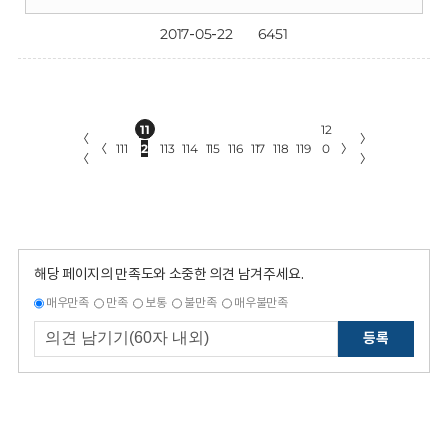
2017-05-22
6451
11
12
〈
〉
〈
111
2
113
114
115
116
117
118
119
0
〉
〈
〉
해당 페이지의 만족도와 소중한 의견 남겨주세요.
매우만족
만족
보통
불만족
매우불만족
등록