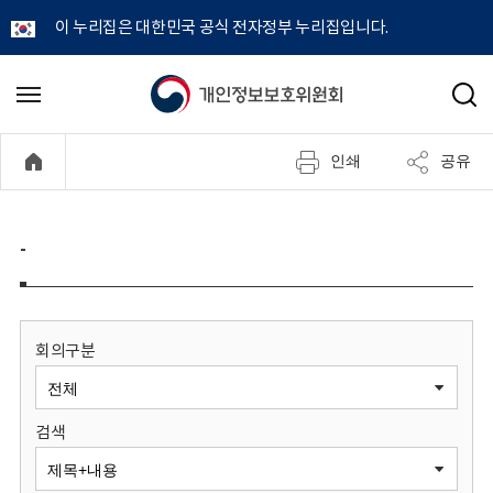
이 누리집은 대한민국 공식 전자정부 누리집입니다.
개
메
검
뉴
색
인
열
인쇄
공유
기
정
보
-
보
호
회의구분
위
검색
원