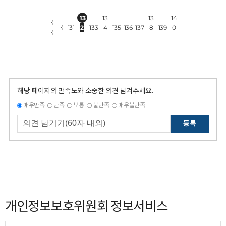
13
13
13
14
〈
〈
131
2
133
4
135
136
137
8
139
0
〈
해당 페이지의 만족도와 소중한 의견 남겨주세요.
매우만족
만족
보통
불만족
매우불만족
등록
개인정보보호위원회 정보서비스