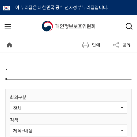
이 누리집은 대한민국 공식 전자정부 누리집입니다.
개
메
검
뉴
색
인
열
인쇄
공유
기
정
보
-
보
호
회의구분
위
검색
원