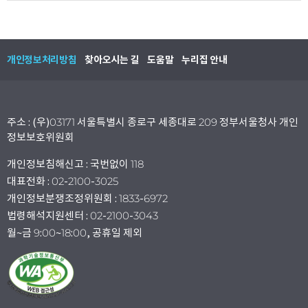
개인정보처리방침
찾아오시는 길
도움말
누리집 안내
주소 : (우)03171 서울특별시 종로구 세종대로 209 정부서울청사 개인
정보보호위원회
개인정보침해신고 : 국번없이 118
대표전화 : 02-2100-3025
개인정보분쟁조정위원회 : 1833-6972
법령해석지원센터 : 02-2100-3043
월~금 9:00~18:00, 공휴일 제외