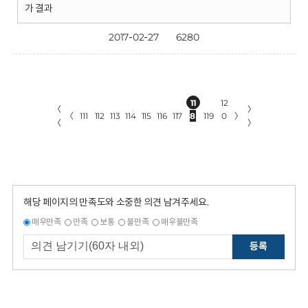
가 결과
2017-02-27
6280
11
12
〈
〉
〈
111
112
113
114
115
116
117
8
119
0
〉
〈
〉
해당 페이지의 만족도와 소중한 의견 남겨주세요.
매우만족
만족
보통
불만족
매우불만족
등록