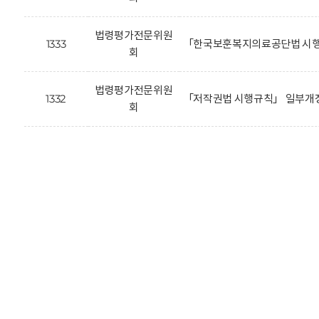
법령평가전문위원
1333
「한국보훈복지의료공단법 시행
회
법령평가전문위원
1332
「저작권법 시행규칙」 일부개정
회