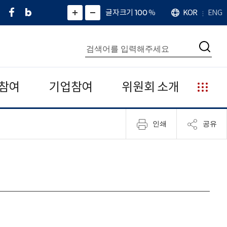
페
네
X
확
글자크기 100
%
KOR
ENG
언
화
화
이
이
(
대
어
면
면
스
버
트
수
확
축
북
블
위
대
통
소
치
검
로
터
합
색
그
)
검
색
참여
기업참여
위원회 소개
누
리
집
인쇄
공유
안
내