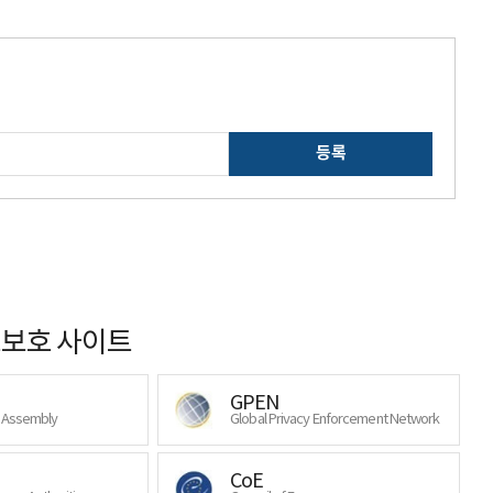
등록
보호 사이트
GPEN
y Assembly
Global Privacy Enforcement Network
CoE