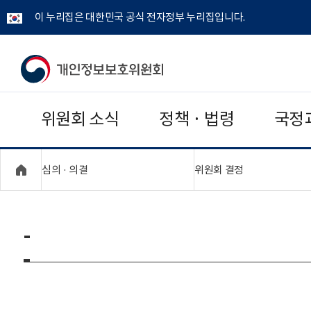
이 누리집은 대한민국 공식 전자정부 누리집입니다.
개
인
위원회 소식
정책 · 법령
국정
정
보
"접기,펼치기"
"접기,펼치기"
심의 · 의결
위원회 결정
보
호
-
위
원