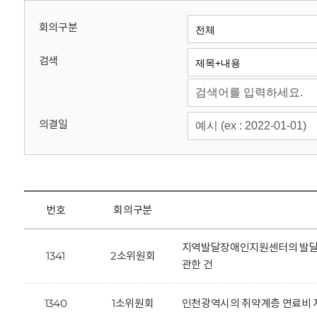
회
회의구분
검색
의결일
번호
회의구분
지역발달장애인지원센터의 발달장
1341
2소위원회
관한 건
1340
1소위원회
인천광역시의 취약계층 연료비 지