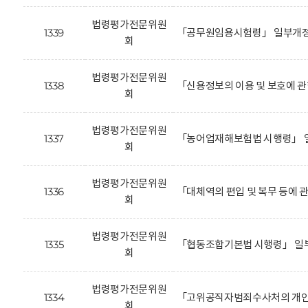
법령평가전문위원
1339
「공무원임용시험령」 일부개정안
회
법령평가전문위원
1338
「신용정보의 이용 및 보호에 관
회
법령평가전문위원
1337
「농어업재해보험법 시행령」 일
회
법령평가전문위원
1336
「대체역의 편입 및 복무 등에 
회
법령평가전문위원
1335
「협동조합기본법 시행령」 일
회
법령평가전문위원
1334
「고위공직자범죄수사처의 개인정
회