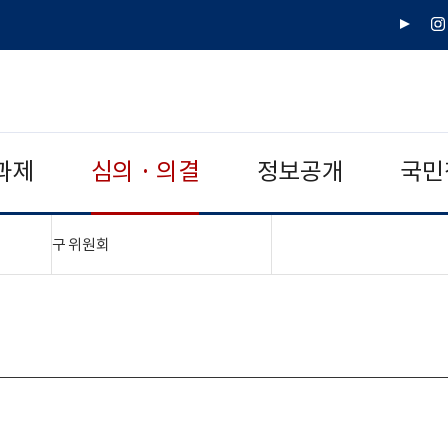
유
인
튜
스
브
타
그
램
과제
심의 · 의결
정보공개
국민
"접기,펼치기"
구 위원회