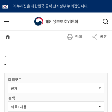
이 누리집은 대한민국 공식 전자정부 누리집입니다.
개
메
검
뉴
색
인
열
인쇄
공유
기
정
보
-
보
호
회의구분
위
검색
원