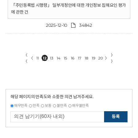
「주민등록법 시행령」 일부개정안에 대한 개인정보 침해요인 평가
에 관한 건
2025-12-10
34842
〈
〉
〈
11
12
13
14
15
16
17
18
19
20
〉
〈
〉
해당 페이지의 만족도와 소중한 의견 남겨주세요.
매우만족
만족
보통
불만족
매우불만족
등록