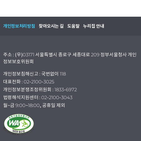
개인정보처리방침
찾아오시는 길
도움말
누리집 안내
주소 : (우)03171 서울특별시 종로구 세종대로 209 정부서울청사 개인
정보보호위원회
개인정보침해신고 : 국번없이 118
대표전화 : 02-2100-3025
개인정보분쟁조정위원회 : 1833-6972
법령해석지원센터 : 02-2100-3043
월~금 9:00~18:00, 공휴일 제외