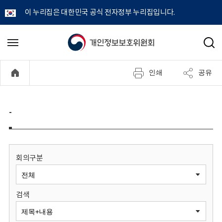
이 누리집은 대한민국 공식 전자정부 누리집입니다.
개
메
검
뉴
색
인
열
인쇄
공유
기
정
보
-
보
호
회의구분
위
검색
원