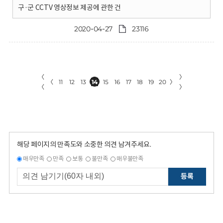
구·군 CCTV 영상정보 제공에 관한 건
2020-04-27
23116
〈
〉
〈
11
12
13
14
15
16
17
18
19
20
〉
〈
〉
해당 페이지의 만족도와 소중한 의견 남겨주세요.
매우만족
만족
보통
불만족
매우불만족
등록