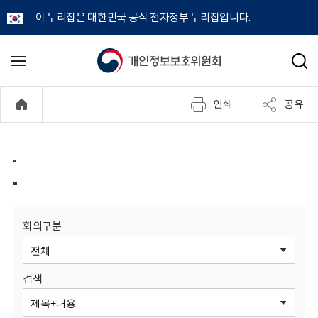
이 누리집은 대한민국 공식 전자정부 누리집입니다.
개
메
검
뉴
색
인
열
인쇄
공유
기
정
보
-
보
호
회의구분
위
검색
원