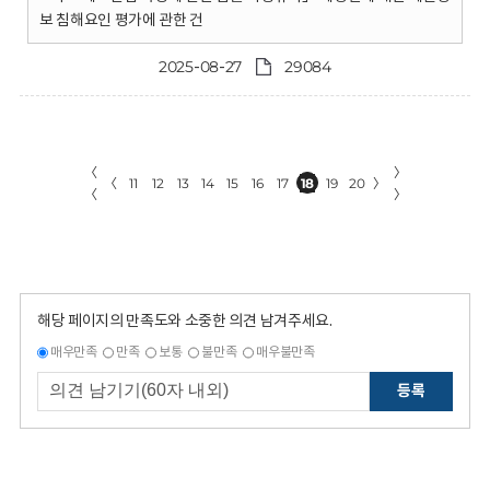
보 침해요인 평가에 관한 건
2025-08-27
29084
〈
〉
〈
11
12
13
14
15
16
17
18
19
20
〉
〈
〉
해당 페이지의 만족도와 소중한 의견 남겨주세요.
매우만족
만족
보통
불만족
매우불만족
등록