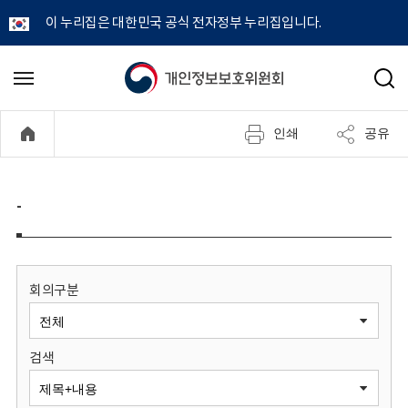
이 누리집은 대한민국 공식 전자정부 누리집입니다.
개
메
검
뉴
색
인
열
인쇄
공유
기
정
보
-
보
호
회의구분
위
검색
원