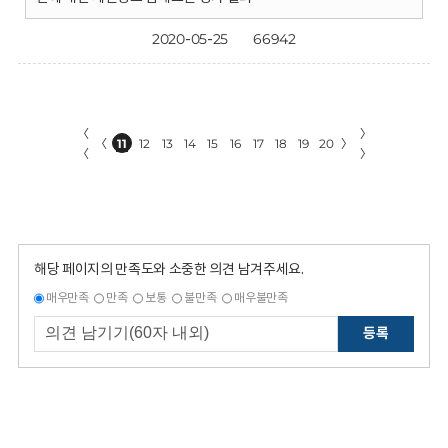
2020-05-25
66942
〈
〉
〈
11
12
13
14
15
16
17
18
19
20
〉
〈
〉
해당 페이지의 만족도와 소중한 의견 남겨주세요.
매우만족
만족
보통
불만족
매우불만족
등록