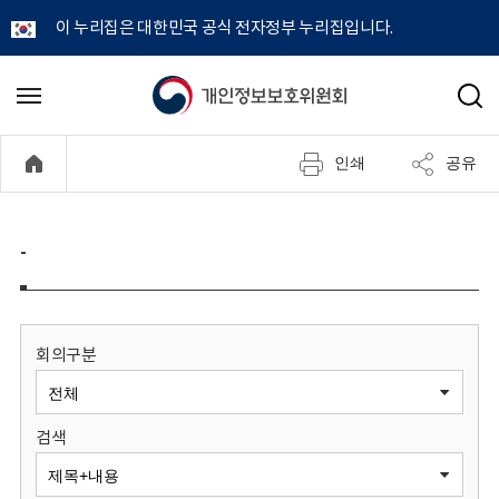
이 누리집은 대한민국 공식 전자정부 누리집입니다.
개
메
검
뉴
색
인
열
인쇄
공유
기
정
보
-
보
호
회의구분
위
검색
원