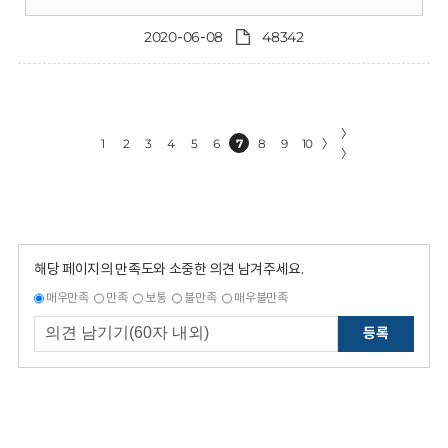
2020-06-08
48342
〉
1
2
3
4
5
6
7
8
9
10
〉
〉
해당 페이지의 만족도와 소중한 의견 남겨주세요.
매우만족
만족
보통
불만족
매우불만족
등록