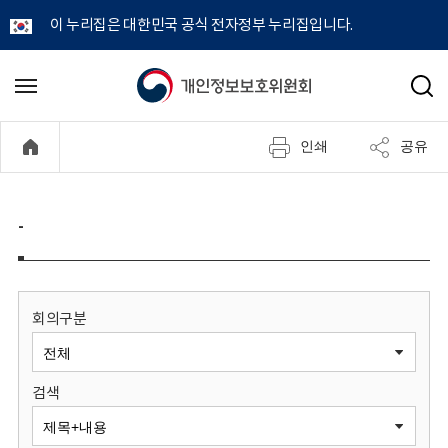
이 누리집은 대한민국 공식 전자정부 누리집입니다.
개
메
검
뉴
색
인
열
인쇄
공유
기
정
보
-
보
호
회의구분
위
검색
원