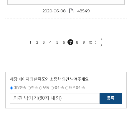
2020-06-08
48549
〉
1
2
3
4
5
6
7
8
9
10
〉
〉
해당 페이지의 만족도와 소중한 의견 남겨주세요.
매우만족
만족
보통
불만족
매우불만족
등록