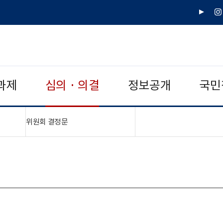
유
인
튜
스
브
타
그
램
과제
심의 · 의결
정보공개
국민
"접기,펼치기"
위원회 결정문