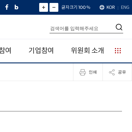
페
네
X
확
글자크기 100
%
KOR
ENG
언
화
화
이
이
(
대
어
면
면
스
버
트
수
확
축
북
블
위
대
통
소
치
검
로
터
합
색
그
)
검
색
참여
기업참여
위원회 소개
누
리
집
인쇄
공유
안
내