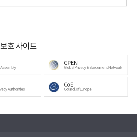
보호 사이트
GPEN
y Assembly
Global Privacy Enforcement Network
CoE
ivacy Authorities
Council of Europe