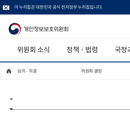
이 누리집은 대한민국 공식 전자정부 누리집입니다.
개
인
위원회 소식
정책 · 법령
국정
정
보
"접기,펼치기"
"접기,펼치기"
심의 · 의결
위원회 결정
보
호
-
위
원