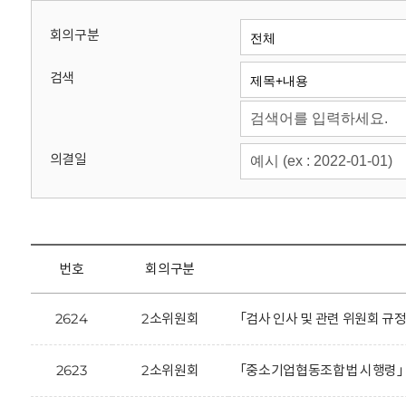
회
회의구분
검색
의결일
번호
회의구분
2624
2소위원회
「검사 인사 및 관련 위원회 규
2623
2소위원회
「중소기업협동조합법 시행령」 