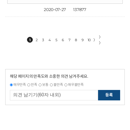
2020-07-27
137877
〉
1
2
3
4
5
6
7
8
9
10
〉
〉
해당 페이지의 만족도와 소중한 의견 남겨주세요.
매우만족
만족
보통
불만족
매우불만족
등록