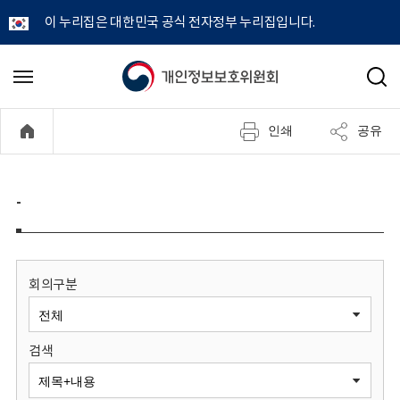
이 누리집은 대한민국 공식 전자정부 누리집입니다.
개
메
검
뉴
색
인
열
인쇄
공유
기
정
보
-
보
호
회의구분
위
검색
원