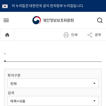
이 누리집은 대한민국 공식 전자정부 누리집입니다.
개
메
검
뉴
색
인
열
인쇄
공유
기
정
보
-
보
호
회의구분
위
검색
원