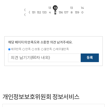
13
13
13
14
〈
〈
131
132
133
4
5
136
137
8
139
0
〈
해당 페이지의 만족도와 소중한 의견 남겨주세요.
매우만족
만족
보통
불만족
매우불만족
등록
개인정보보호위원회 정보서비스