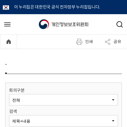
이 누리집은 대한민국 공식 전자정부 누리집입니다.
개
메
검
뉴
색
인
열
인쇄
공유
기
정
보
-
보
호
회의구분
위
검색
원