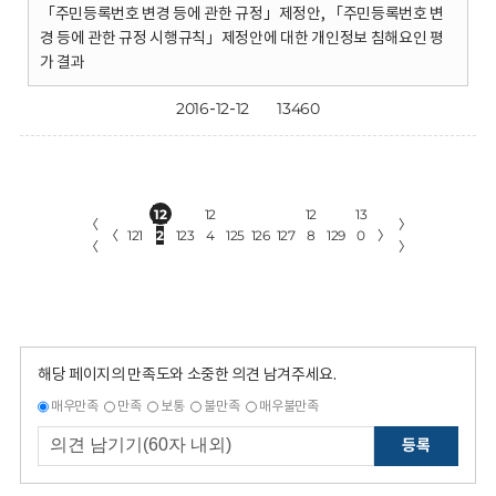
「주민등록번호 변경 등에 관한 규정」제정안, 「주민등록번호 변
경 등에 관한 규정 시행규칙」제정안에 대한 개인정보 침해요인 평
가 결과
2016-12-12
13460
12
12
12
13
〈
〉
〈
121
2
123
4
125
126
127
8
129
0
〉
〈
〉
해당 페이지의 만족도와 소중한 의견 남겨주세요.
매우만족
만족
보통
불만족
매우불만족
등록