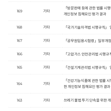
「방문판매 등에 관한 법률 시
169
기타
개인정보 침해요인 평가 결과
168
기타
「국가기술자격법 시행규칙」 일
167
기타
「공무원임용시험령」일부개정안
166
기타
「고압가스 안전관리법 시행규칙
165
기타
「건설기계관리법 시행규칙」 일
「건강기능식품에 관한 법률 시
164
기타
한 개인정보 침해요인 평가 결과
163
기타
쓰레기 불법 투기 단속을 위한 