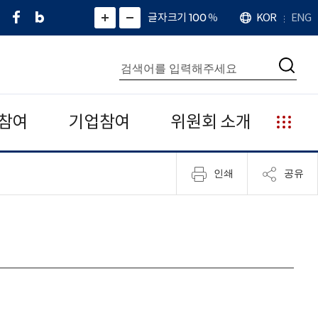
페
네
X
확
글자크기 100
%
KOR
ENG
언
화
화
이
이
(
대
어
면
면
스
버
트
수
확
축
북
블
위
대
통
소
치
검
로
터
합
색
그
)
검
색
참여
기업참여
위원회 소개
누
리
집
인쇄
공유
안
내