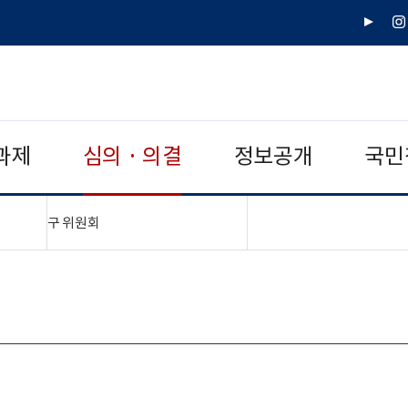
유
인
튜
스
브
타
그
램
과제
심의 · 의결
정보공개
국민
"접기,펼치기"
구 위원회