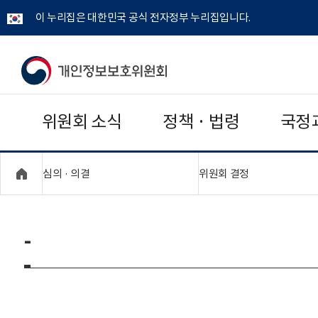
이 누리집은 대한민국 공식 전자정부 누리집입니다.
개
인
위원회 소식
정책 · 법령
국정
정
보
"접기,펼치기"
"접기,펼치기"
심의 · 의결
위원회 결정
보
호
-
위
원