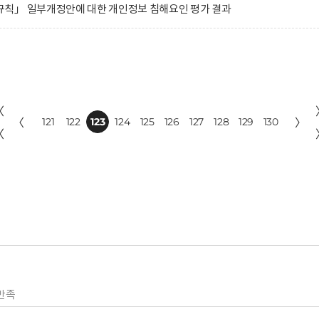
칙」 일부개정안에 대한 개인정보 침해요인 평가 결과
〈
〈
121
122
123
124
125
126
127
128
129
130
〉
〈
만족