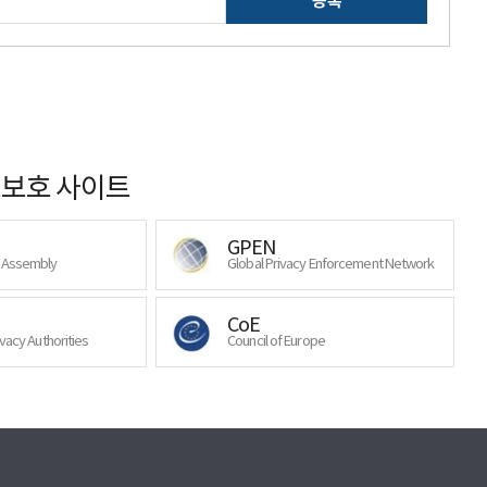
등록
보호 사이트
GPEN
y Assembly
Global Privacy Enforcement Network
CoE
ivacy Authorities
Council of Europe