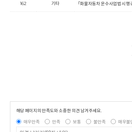
162
기타
「화물자동차 운수사업법 시행규
해당 페이지의 만족도와 소중한 의견 남겨주세요.
매우만족
만족
보통
불만족
매우불