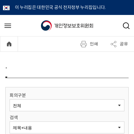
이 누리집은 대한민국 공식 전자정부 누리집입니다.
개
메
검
뉴
색
인
열
인쇄
공유
기
정
보
-
보
호
회의구분
위
검색
원