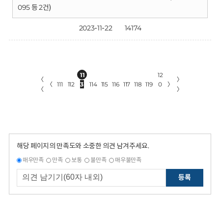
095 등 2건)
2023-11-22
14174
11
12
〈
〉
〈
111
112
3
114
115
116
117
118
119
0
〉
〈
〉
해당 페이지의 만족도와 소중한 의견 남겨주세요.
매우만족
만족
보통
불만족
매우불만족
등록