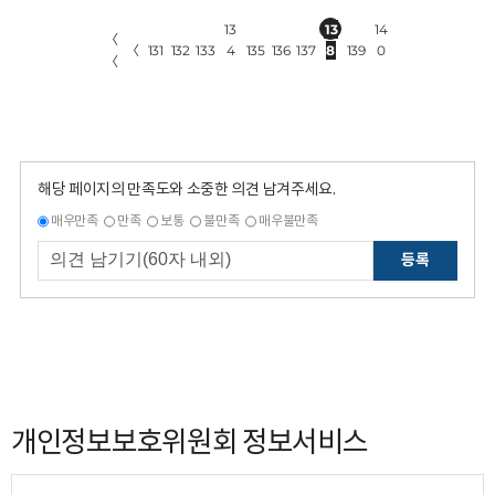
13
13
14
〈
〈
131
132
133
4
135
136
137
8
139
0
〈
해당 페이지의 만족도와 소중한 의견 남겨주세요.
매우만족
만족
보통
불만족
매우불만족
등록
개인정보보호위원회 정보서비스