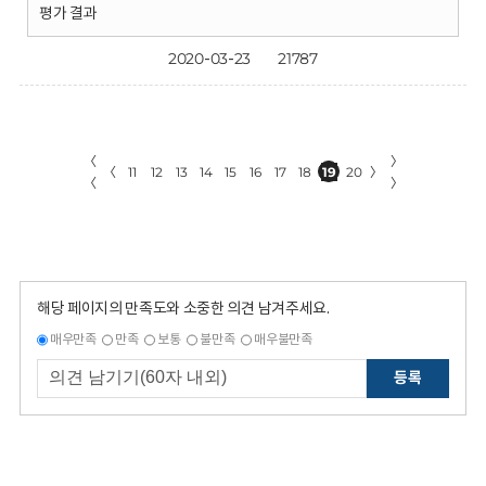
평가 결과
2020-03-23
21787
〈
〉
〈
11
12
13
14
15
16
17
18
19
20
〉
〈
〉
해당 페이지의 만족도와 소중한 의견 남겨주세요.
매우만족
만족
보통
불만족
매우불만족
등록