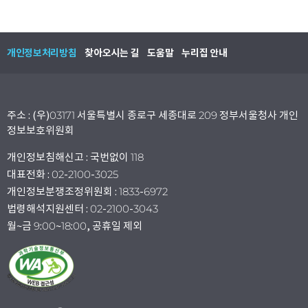
개인정보처리방침
찾아오시는 길
도움말
누리집 안내
주소 : (우)03171 서울특별시 종로구 세종대로 209 정부서울청사 개인
정보보호위원회
개인정보침해신고 : 국번없이 118
대표전화 : 02-2100-3025
개인정보분쟁조정위원회 : 1833-6972
법령해석지원센터 : 02-2100-3043
월~금 9:00~18:00, 공휴일 제외