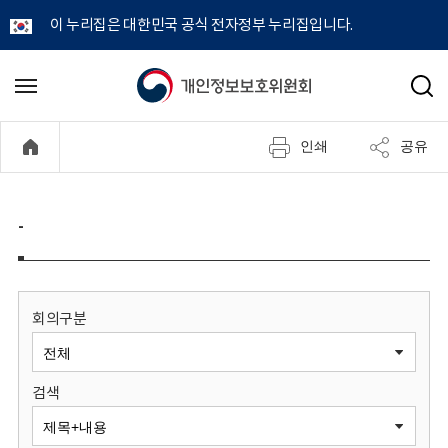
이 누리집은 대한민국 공식 전자정부 누리집입니다.
개
메
검
뉴
색
인
열
인쇄
공유
기
정
보
-
보
호
회의구분
위
검색
원