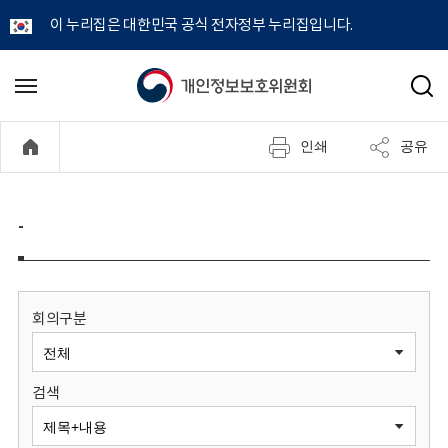
이 누리집은 대한민국 공식 전자정부 누리집입니다.
개
메
검
뉴
색
인
열
인쇄
공유
기
정
보
-
보
호
회의구분
위
검색
원