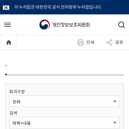
이 누리집은 대한민국 공식 전자정부 누리집입니다.
개
메
검
뉴
색
인
열
인쇄
공유
기
정
보
-
보
호
회의구분
위
검색
원