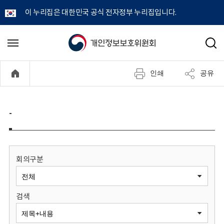
이 누리집은 대한민국 공식 전자정부 누리집입니다.
개
메
검
뉴
색
인
열
인쇄
공유
기
정
보
-
보
호
회의구분
위
검색
원