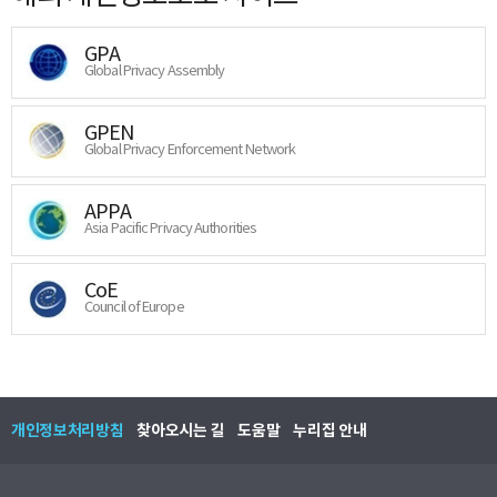
GPA
Global Privacy Assembly
GPEN
Global Privacy Enforcement Network
APPA
Asia Pacific Privacy Authorities
CoE
Council of Europe
개인정보처리방침
찾아오시는 길
도움말
누리집 안내