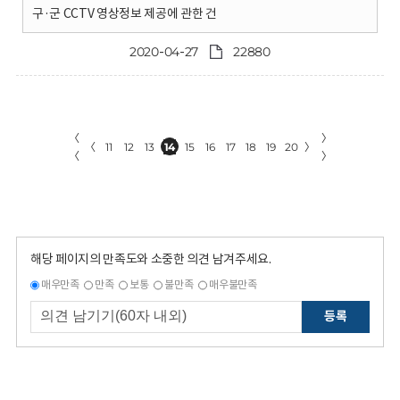
구·군 CCTV 영상정보 제공에 관한 건
2020-04-27
22880
〈
〉
〈
11
12
13
14
15
16
17
18
19
20
〉
〈
〉
해당 페이지의 만족도와 소중한 의견 남겨주세요.
매우만족
만족
보통
불만족
매우불만족
등록