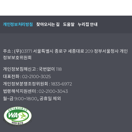
개인정보처리방침
찾아오시는 길
도움말
누리집 안내
주소 : (우)03171 서울특별시 종로구 세종대로 209 정부서울청사 개인
정보보호위원회
개인정보침해신고 : 국번없이 118
대표전화 : 02-2100-3025
개인정보분쟁조정위원회 : 1833-6972
법령해석지원센터 : 02-2100-3043
월~금 9:00~18:00, 공휴일 제외