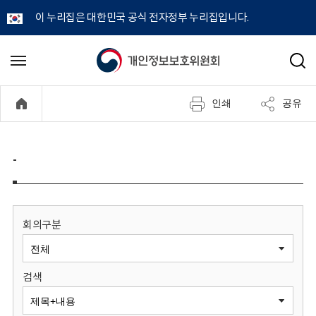
이 누리집은 대한민국 공식 전자정부 누리집입니다.
개
메
검
뉴
색
인
열
인쇄
공유
기
정
보
-
보
호
회의구분
위
검색
원