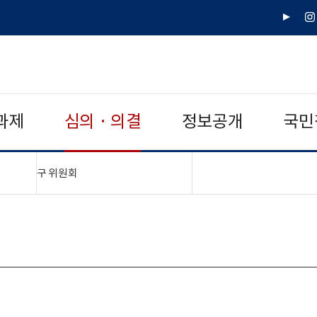
유
인
튜
스
브
타
그
램
과제
심의 · 의결
정보공개
국민
"접기,펼치기"
구 위원회