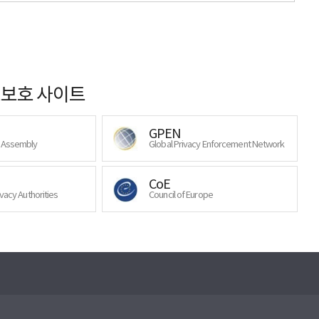
보호 사이트
GPEN
y Assembly
Global Privacy Enforcement Network
CoE
ivacy Authorities
Council of Europe