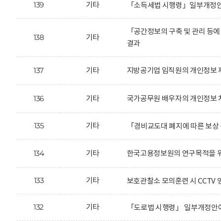
139
기타
「소득세법 시행령」일부개정안에
「공간정보의 구축 및 관리 등에
138
기타
결과
137
기타
지방공기업 임직원의 개인정보 
136
기타
국가공무원 배우자의 개인정보 
135
기타
「경비교도대 폐지에 따른 보상 
134
기타
한국고용정보원의 연구목적을 위
133
기타
보호관찰소 모의훈련 시 CCTV 
132
기타
「도로법 시행령」 일부개정안에