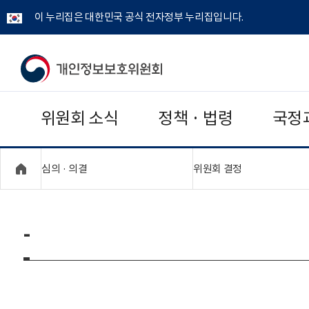
이 누리집은 대한민국 공식 전자정부 누리집입니다.
개
인
위원회 소식
정책 · 법령
국정
정
보
"접기,펼치기"
"접기,펼치기"
심의 · 의결
위원회 결정
보
호
-
위
원