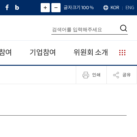
페
네
X
확
글자크기 100
%
KOR
ENG
언
화
화
이
이
(
대
어
면
면
스
버
트
수
확
축
북
블
위
대
통
소
치
검
로
터
합
색
그
)
검
색
참여
기업참여
위원회 소개
누
리
집
인쇄
공유
안
내