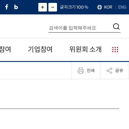
페
네
X
확
글자크기 100
%
KOR
ENG
언
화
화
이
이
(
대
어
면
면
스
버
트
수
확
축
북
블
위
대
통
소
치
검
로
터
합
색
그
)
검
색
참여
기업참여
위원회 소개
누
리
집
인쇄
공유
안
내