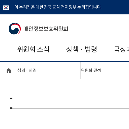
이 누리집은 대한민국 공식 전자정부 누리집입니다.
개
인
위원회 소식
정책 · 법령
국정
정
보
"접기,펼치기"
"접기,펼치기"
심의 · 의결
위원회 결정
보
호
-
위
원