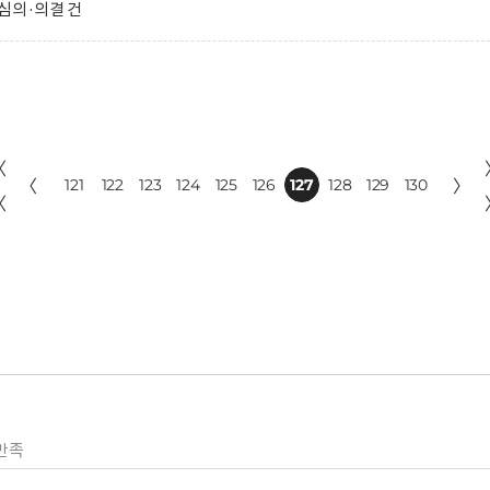
심의·의결 건
〈
〈
121
122
123
124
125
126
127
128
129
130
〉
〈
만족