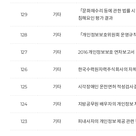
「문화재수리 등에 관한 법률 
129
기타
침해요인 평가 결과
128
기타
「개인정보보호위원회 운영규칙
127
기타
2016 개인정보보호 연차보고서 
126
기타
한국수력원자력주식회사의 자체감
125
기타
시각장애인 운전면허 적성검사결과
124
기타
지방공무원 배우자의 개인정보 
123
기타
피내사자의 개인정보 제공 관련 