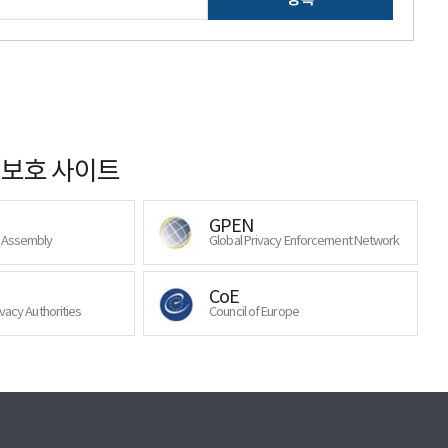
보호 사이트
GPEN
y Assembly
Global Privacy Enforcement Network
CoE
ivacy Authorities
Council of Europe