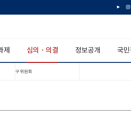
유
인
튜
스
브
타
그
램
과제
심의 · 의결
정보공개
국민
"접기,펼치기"
구 위원회