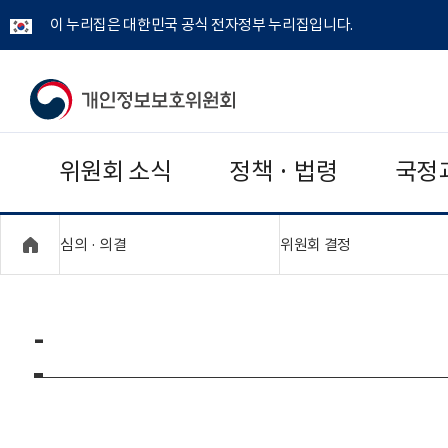
이 누리집은 대한민국 공식 전자정부 누리집입니다.
개
인
위원회 소식
정책 · 법령
국정
정
보
"접기,펼치기"
"접기,펼치기"
심의 · 의결
위원회 결정
보
호
-
위
원