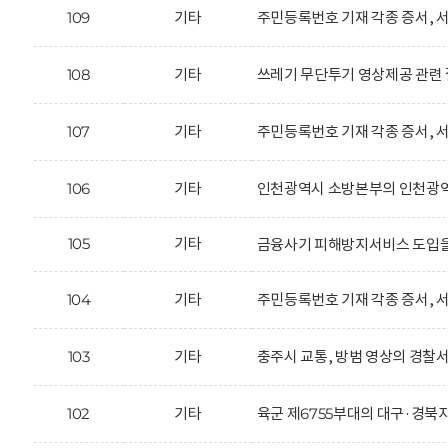
109
기타
주민등록번호 기재 각종 증서, 서
108
기타
쓰레기 무단투기 영상제공 관련 
107
기타
주민등록번호 기재 각종 증서, 서
106
기타
인천광역시 소방본부의 인천광역시
105
기타
금융사기 피해방지서비스 도입을
104
기타
주민등록번호 기재 각종 증서, 서
103
기타
충주시 교통, 방범 영상의 경찰서
102
기타
육군 제6755부대의 대구·경북