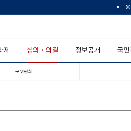
유
인
튜
스
브
타
그
램
과제
심의 · 의결
정보공개
국민
"접기,펼치기"
구 위원회