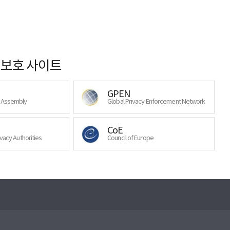
보호 사이트
GPEN
y Assembly
Global Privacy Enforcement Network
CoE
ivacy Authorities
Council of Europe