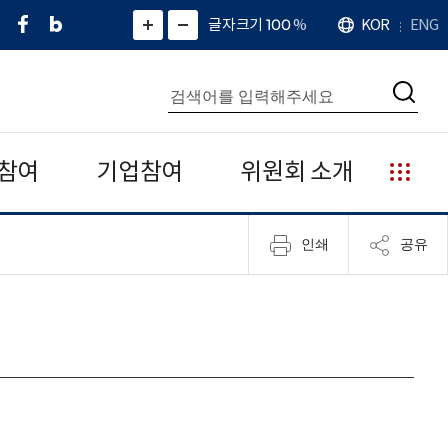
페
네
X
확
글자크기 100
%
KOR
ENG
언
화
화
이
이
(
대
어
면
면
스
버
트
수
확
축
북
블
위
대
통
소
치
검
로
터
합
색
그
)
검
색
참여
기업참여
위원회 소개
누
리
집
인쇄
공유
안
내