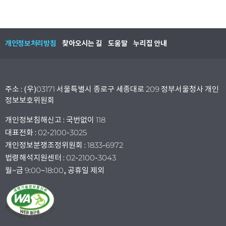
개인정보처리방침
찾아오시는 길
도움말
누리집 안내
주소 : (우)03171 서울특별시 종로구 세종대로 209 정부서울청사 개인
정보보호위원회
개인정보침해신고 : 국번없이 118
대표전화 : 02-2100-3025
개인정보분쟁조정위원회 : 1833-6972
법령해석지원센터 : 02-2100-3043
월~금 9:00~18:00, 공휴일 제외