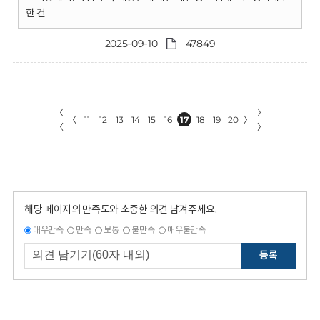
한 건
2025-09-10
47849
〈
〉
〈
11
12
13
14
15
16
17
18
19
20
〉
〈
〉
해당 페이지의 만족도와 소중한 의견 남겨주세요.
매우만족
만족
보통
불만족
매우불만족
등록