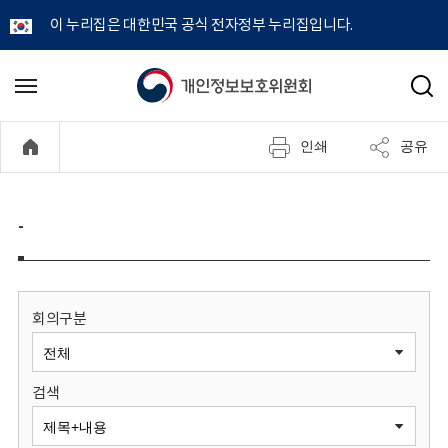
이 누리집은 대한민국 공식 전자정부 누리집입니다.
개
메
검
뉴
색
인
열
인쇄
공유
기
정
보
-
보
호
회의구분
위
검색
원