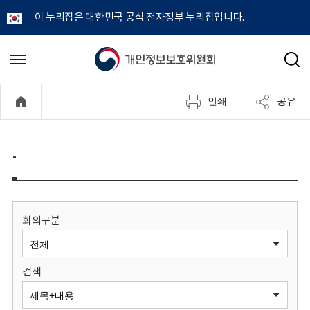
이 누리집은 대한민국 공식 전자정부 누리집입니다.
개
메
검
뉴
색
인
열
인쇄
공유
기
정
보
-
보
호
회의구분
위
검색
원