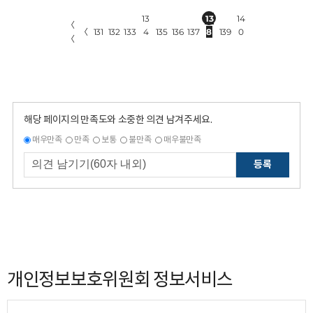
13
13
14
〈
〈
131
132
133
4
135
136
137
8
139
0
〈
해당 페이지의 만족도와 소중한 의견 남겨주세요.
매우만족
만족
보통
불만족
매우불만족
등록
개인정보보호위원회 정보서비스