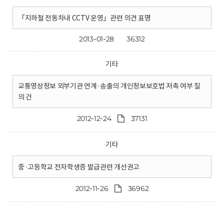
「지하철 전동차내 CCTV 운영」관련 의견 표명
2013-01-28
36312
기타
교통영상정보 외부기관 연계·송출의 개인정보보호법 저촉 여부 질
의 건
2012-12-24
37131
기타
중·고등학교 전자학생증 발급관련 개선권고
2012-11-26
36962