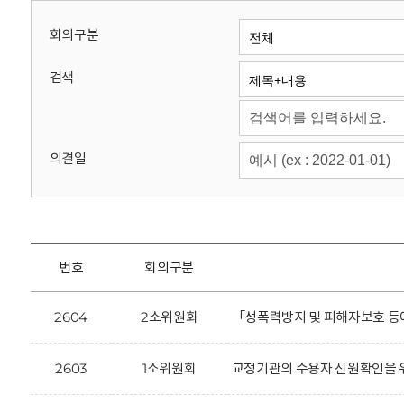
회
회의구분
검색
의결일
번호
회의구분
2604
2소위원회
「성폭력방지 및 피해자보호 등에
2603
1소위원회
교정기관의 수용자 신원확인을 위