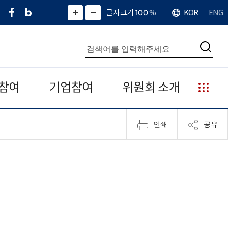
페
네
X
확
글자크기 100
%
KOR
ENG
언
화
화
이
이
(
대
어
면
면
스
버
트
수
확
축
북
블
위
대
통
소
치
검
로
터
합
색
그
)
검
색
참여
기업참여
위원회 소개
누
리
집
인쇄
공유
안
내