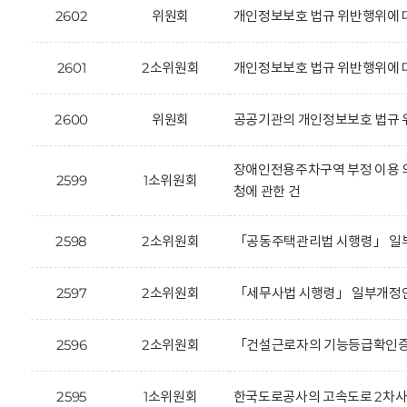
2602
위원회
개인정보보호 법규 위반행위에 대한
2601
2소위원회
개인정보보호 법규 위반행위에 대한
2600
위원회
공공기관의 개인정보보호 법규 위
장애인전용주차구역 부정 이용 의
2599
1소위원회
청에 관한 건
2598
2소위원회
「공동주택관리법 시행령」 일부
2597
2소위원회
「세무사법 시행령」 일부개정안
2596
2소위원회
「건설근로자의 기능등급확인증 
2595
1소위원회
한국도로공사의 고속도로 2차사고