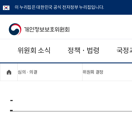
이 누리집은 대한민국 공식 전자정부 누리집입니다.
개
인
위원회 소식
정책 · 법령
국정
정
보
"접기,펼치기"
"접기,펼치기"
심의 · 의결
위원회 결정
보
호
-
위
원