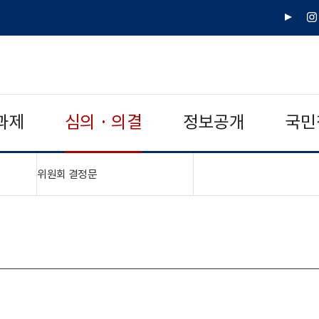
유
인
튜
스
브
타
그
램
과제
심의 · 의결
정보공개
국민
"접기,펼치기"
위원회 결정문