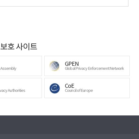
보호 사이트
GPEN
y Assembly
Global Privacy Enforcement Network
CoE
ivacy Authorities
Council of Europe