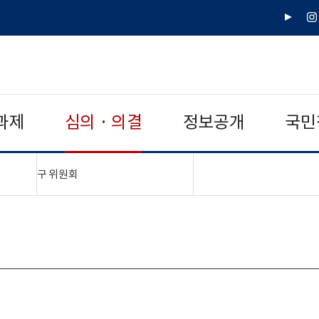
유
인
튜
스
브
타
그
램
과제
심의 · 의결
정보공개
국민
"접기,펼치기"
구 위원회