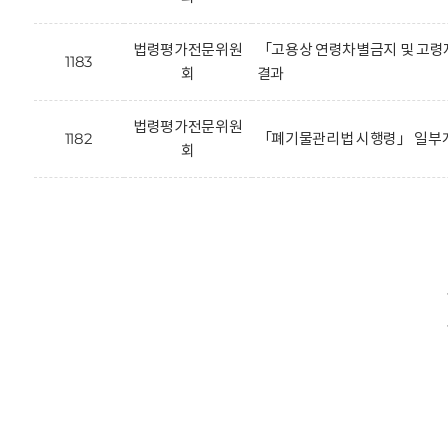
법령평가전문위원
「고용상 연령차별금지 및 고령
1183
회
결과
법령평가전문위원
1182
「폐기물관리법 시행령」 일부개
회