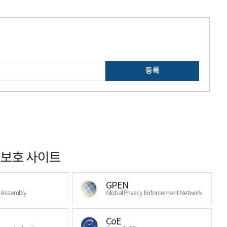
등록
보호 사이트
GPEN
y Assembly
Global Privacy Enforcement Network
CoE