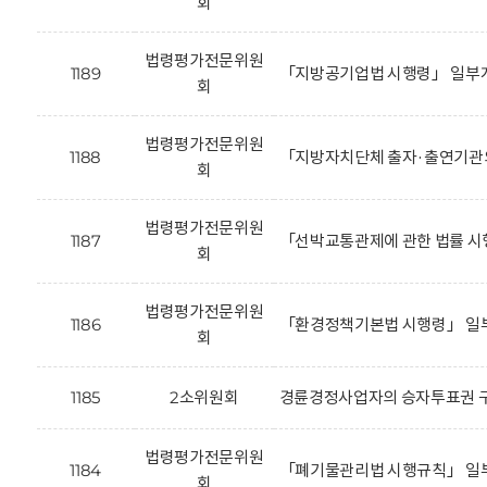
회
법령평가전문위원
1189
「지방공기업법 시행령」 일부개
회
법령평가전문위원
1188
「지방자치단체 출자·출연기관의
회
법령평가전문위원
1187
「선박교통관제에 관한 법률 시
회
법령평가전문위원
1186
「환경정책기본법 시행령」 일부
회
1185
2소위원회
경륜경정사업자의 승자투표권 구
법령평가전문위원
1184
「폐기물관리법 시행규칙」 일부
회