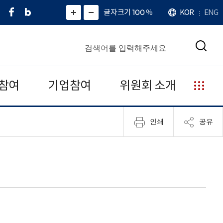
페
네
X
확
글자크기 100
%
KOR
ENG
언
화
화
이
이
(
대
어
면
면
스
버
트
수
확
축
북
블
위
대
통
소
치
검
로
터
합
색
그
)
검
색
참여
기업참여
위원회 소개
누
리
집
인쇄
공유
안
내