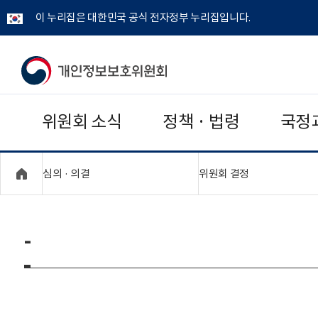
이 누리집은 대한민국 공식 전자정부 누리집입니다.
개
인
위원회 소식
정책 · 법령
국정
정
보
"접기,펼치기"
"접기,펼치기"
심의 · 의결
위원회 결정
보
호
-
위
원