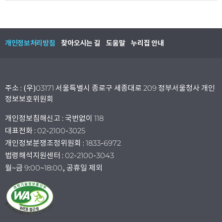
개인정보처리방침
찾아오시는 길
도움말
누리집 안내
주소 : (우)03171 서울특별시 종로구 세종대로 209 정부서울청사 개인
정보보호위원회
개인정보침해신고 : 국번없이 118
대표전화 : 02-2100-3025
개인정보분쟁조정위원회 : 1833-6972
법령해석지원센터 : 02-2100-3043
월~금 9:00~18:00, 공휴일 제외