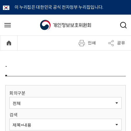
이 누리집은 대한민국 공식 전자정부 누리집입니다.
개
메
검
뉴
색
인
열
인쇄
공유
기
정
보
-
보
호
회의구분
위
검색
원