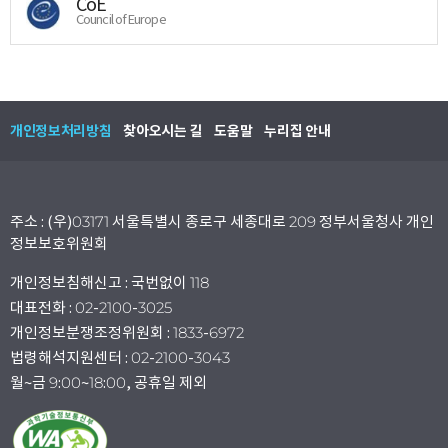
CoE
Council of Europe
개인정보처리방침
찾아오시는 길
도움말
누리집 안내
주소 : (우)03171 서울특별시 종로구 세종대로 209 정부서울청사 개인
정보보호위원회
개인정보침해신고 : 국번없이 118
대표전화 : 02-2100-3025
개인정보분쟁조정위원회 : 1833-6972
법령해석지원센터 : 02-2100-3043
월~금 9:00~18:00, 공휴일 제외