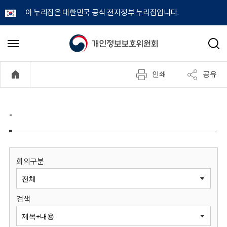
이 누리집은 대한민국 공식 전자정부 누리집입니다.
개
메
검
뉴
색
인
열
인쇄
공유
기
정
보
-
보
호
회의구분
위
검색
원