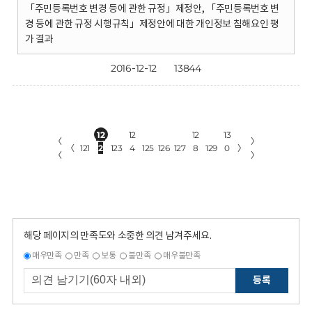
「주민등록번호 변경 등에 관한 규정」제정안, 「주민등록번호 변
경 등에 관한 규정 시행규칙」제정안에 대한 개인정보 침해요인 평
가 결과
2016-12-12
13844
12
12
12
13
〈
〉
〈
121
2
123
4
125
126
127
8
129
0
〉
〈
〉
해당 페이지의 만족도와 소중한 의견 남겨주세요.
매우만족
만족
보통
불만족
매우불만족
등록