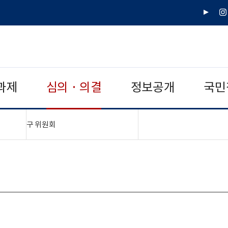
유
인
튜
스
브
타
그
램
과제
심의 · 의결
정보공개
국민
"접기,펼치기"
구 위원회