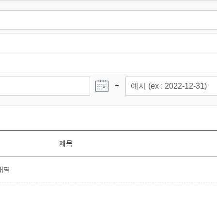
~
제목
내역