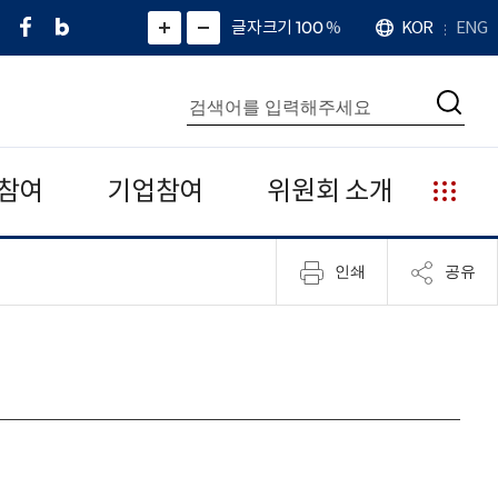
페
네
X
확
글자크기 100
%
KOR
ENG
언
화
화
이
이
(
대
어
면
면
스
버
트
수
확
축
북
블
위
대
통
소
치
검
로
터
합
색
그
)
검
색
참여
기업참여
위원회 소개
누
리
집
인쇄
공유
안
내