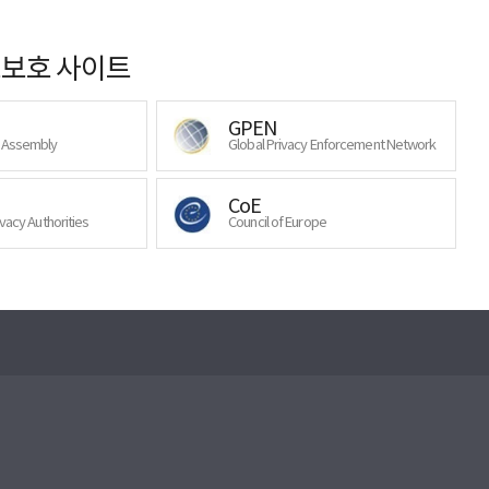
보호 사이트
GPEN
y Assembly
Global Privacy Enforcement Network
CoE
ivacy Authorities
Council of Europe