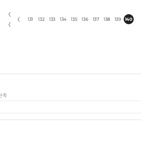
〈
〈
131
132
133
134
135
136
137
138
139
140
〈
만족