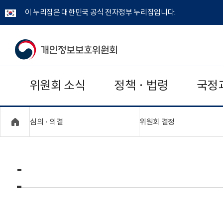
이 누리집은 대한민국 공식 전자정부 누리집입니다.
개
인
위원회 소식
정책 · 법령
국정
정
보
"접기,펼치기"
"접기,펼치기"
심의 · 의결
위원회 결정
보
호
-
위
원