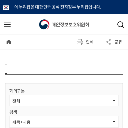
이 누리집은 대한민국 공식 전자정부 누리집입니다.
개
메
검
뉴
색
인
열
인쇄
공유
기
정
보
-
보
호
회의구분
위
검색
원