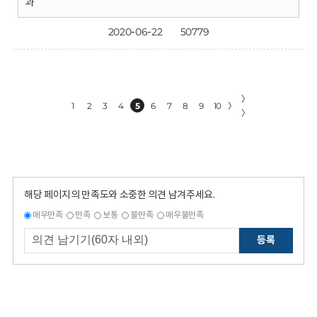
과
2020-06-22
50779
〉
1
2
3
4
5
6
7
8
9
10
〉
〉
해당 페이지의 만족도와 소중한 의견 남겨주세요.
매우만족
만족
보통
불만족
매우불만족
등록